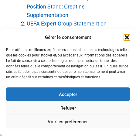
Position Stand: Creatine
Supplementation
UEFA Expert Group Statement on
Nutrition in Elite Football
Gérer le consentement
Effects of Creatine Supplementation on
Athletic Performance in Soccer Players
Pour offrir les meilleures expériences, nous utilisons des technologies telles
que les cookies pour stocker et/ou accéder aux informations des appareils.
(Mielgo-Ayuso et al., 2019)
Le fait de consentir à ces technologies nous permettra de traiter des
Nutrition in Elite Young Soccer Players
données telles que le comportement de navigation ou les ID uniques sur ce
site. Le fait de ne pas consentir ou de retirer son consentement peut avoir
Creatine Supplementation and Sprint
un effet négatif sur certaines caractéristiques et fonctions.
Performance in Soccer Players
Safety and Efficacy of Creatine
Accepter
Monohydrate Supplementation (GSSI)
Refuser
Catégories
Études et références scientifiques
Voir les préférences