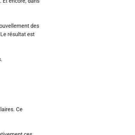
. Et encore, dans
nouvellement des
Le résultat est
s.
laires. Ce
ativement ces