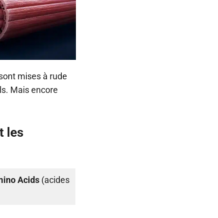
 sont mises à rude
ls. Mais encore
 les
ino Acids
(acides