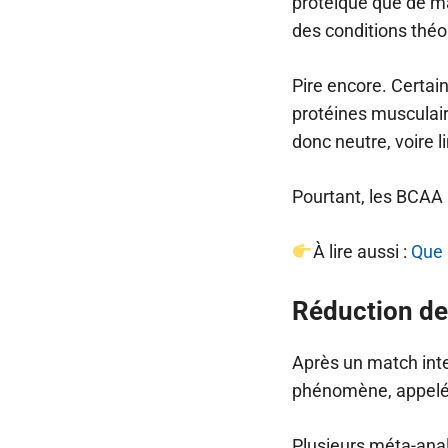
protéique que de ma
des conditions théo
Pire encore. Certa
protéines musculair
donc neutre, voire l
Pourtant, les BCAA n
À lire aussi :
Que 
Réduction de
Après un match inte
phénomène, appelé D
Plusieurs méta-ana