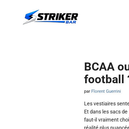
Aller
au
contenu
BCAA ou 
football 
par
Florent Guerrini
Les vestiaires sente
Et dans les sacs de
faut-il vraiment ch
réalité plus nuancé