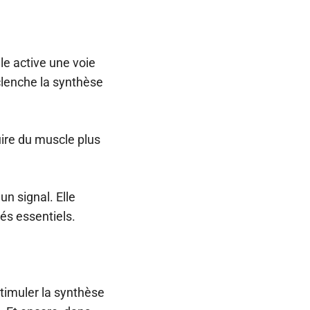
le active une voie
clenche la synthèse
uire du muscle plus
n signal. Elle
és essentiels.
timuler la synthèse