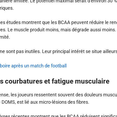
nière limitée. Le potentiel maximal serait d’environ 30 %
riques.
ines études montrent que les BCAA peuvent réduire le re
es. Le muscle produit moins, mais dégrade aussi moins. 
imité.
e sont pas inutiles. Leur principal intérêt se situe ailleur
boire après un match de football
s courbatures et fatigue musculaire
nse, les joueurs ressentent souvent des douleurs muscu
OMS, est lié aux micro-lésions des fibres.
lyses récentes montrent que les BCAA réduisent signific