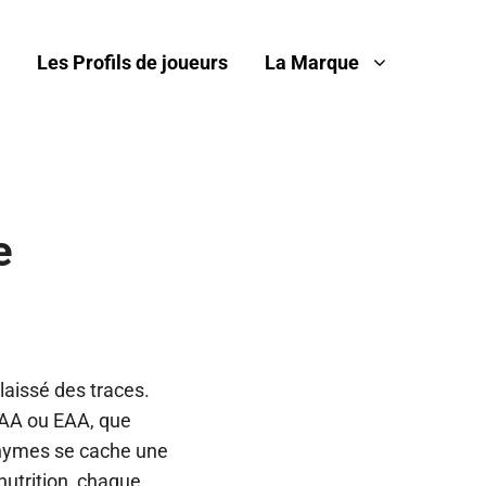
Les Profils de joueurs
La Marque
e
 laissé des traces.
BCAA ou EAA, que
ronymes se cache une
nutrition, chaque