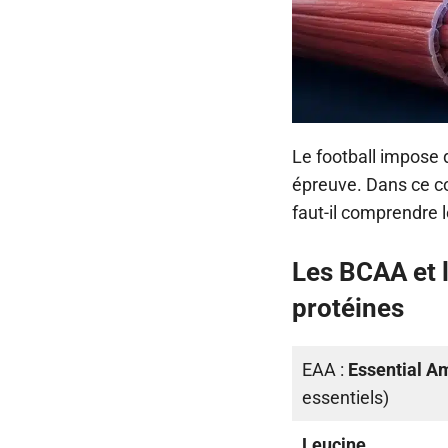
Le football impose 
épreuve. Dans ce co
faut-il comprendre l
Les BCAA et 
protéines
EAA :
Essential A
essentiels)
Leucine